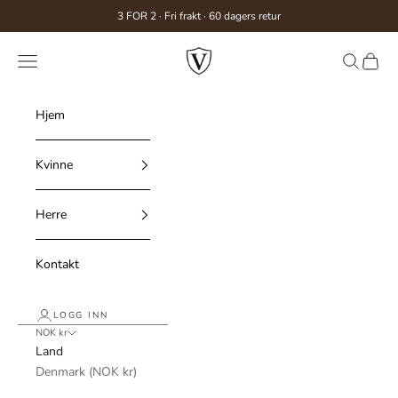
Hopp til innhold
3 FOR 2 · Fri frakt · 60 dagers retur
Véron
Meny
Søk
Handl
Hjem
Kvinne
Herre
Kontakt
LOGG INN
NOK kr
Land
Denmark (NOK kr)