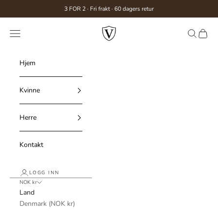
Hopp til innhold
3 FOR 2 · Fri frakt · 60 dagers retur
Véron
Meny
Søk
Handl
Hjem
Kvinne
Herre
Kontakt
LOGG INN
NOK kr
Land
Denmark (NOK kr)