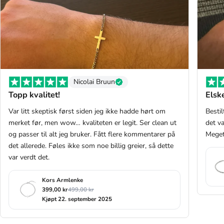
Nicolai Bruun
Topp kvalitet!
Elske
Var litt skeptisk først siden jeg ikke hadde hørt om
Bestil
merket før, men wow… kvaliteten er legit. Ser clean ut
det v
og passer til alt jeg bruker. Fått flere kommentarer på
Meget
det allerede. Føles ikke som noe billig greier, så dette
var verdt det.
Kors Armlenke
399,00 kr
499,00 kr
Kjøpt 22. september 2025