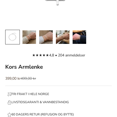
★★★★★
4,8 • 204 anmeldelser
Kors Armlenke
Salgspris
Normalpris
399,00 kr
499,00 kr
FRI FRAKT I HELE NORGE
LIVSTIDSGARANTI & VANNBESTANDIG
60 DAGERS RETUR (REFUSJON OG BYTTE)