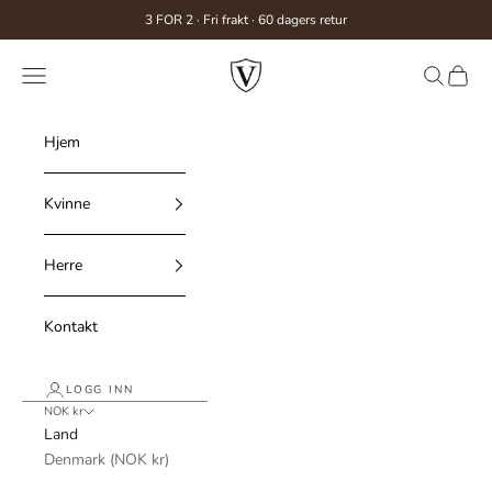
Hopp til innhold
3 FOR 2 · Fri frakt · 60 dagers retur
Véron
Meny
Søk
Handl
Hjem
Kvinne
Herre
Kontakt
LOGG INN
NOK kr
Land
Denmark (NOK kr)