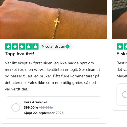
Nicolai Bruun
Topp kvalitet!
Elske
Var litt skeptisk først siden jeg ikke hadde hørt om
Bestil
merket før, men wow… kvaliteten er legit. Ser clean ut
det v
og passer til alt jeg bruker. Fått flere kommentarer på
Meget
det allerede. Føles ikke som noe billig greier, så dette
var verdt det.
Kors Armlenke
399,00 kr
499,00 kr
Kjøpt 22. september 2025