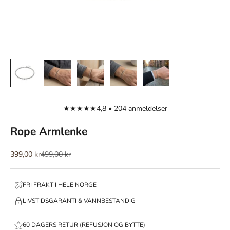
★★★★★
4,8 • 204 anmeldelser
Rope Armlenke
Salgspris
Normalpris
399,00 kr
499,00 kr
FRI FRAKT I HELE NORGE
LIVSTIDSGARANTI & VANNBESTANDIG
60 DAGERS RETUR (REFUSJON OG BYTTE)